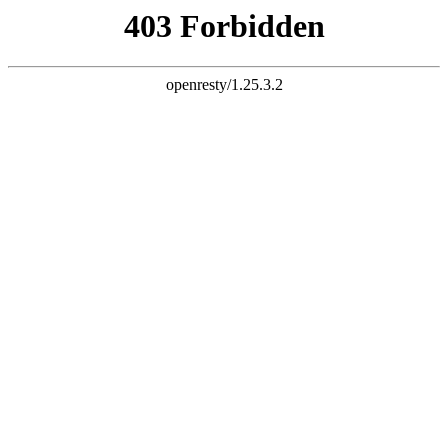
k8经典网页
品牌简介
研发理念
公司愿景
研发产品线简介
品牌简介
研发理念
公司愿景
研发产品线简
介
品牌简介
OGP 时光肌是宜格集团旗下科技美容品牌，以皮肤科学为研发
根基，AI 智能测肤 + 仪器 + 护肤品协同，为广大求美者量肤定
制居家美容护理方案。品牌拥有5大实验室、100 + 专利，获医